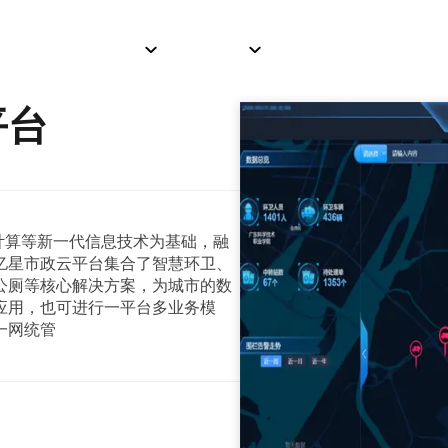
亿星首页
亿星产品
亿星标品
成功案例
新闻
平台
云计算等新一代信息技术为基础，融
亿星市政云平台集合了智慧环卫、
公厕等核心解决方案，为城市的数
应用，也可进行一平台多业务模
一网统管