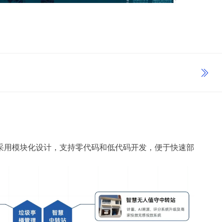
采用模块化设计，支持零代码和低代码开发，便于快速部