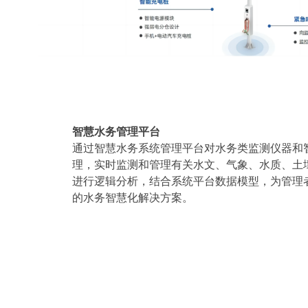
智慧水务管理平台
通过智慧水务系统管理平台对水务类监测仪器和
理，实时监测和管理有关水文、气象、水质、土
进行逻辑分析，结合系统平台数据模型，为管理
的水务智慧化解决方案。