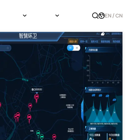
服务与支持
关于我们
联系我们
EN
/
CN