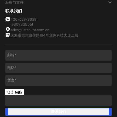
服务与支持
联系我们
400-629-8838
13809808561
sales@istar-iot.com.cn
珠海市吉大白莲路184号立体科技大厦二层