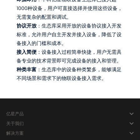
1000种设备，用户可直接选择并使用这些设备，
无需复杂的配置和调试。
协议开放
：生态库采用开放的设备协议接入开发
标准，允许用户自主开发并接入设备，降低了设
备接入的门槛和成本。
接入简便
：设备接入过程简单快捷，用户无需具
备专业的技术背景即可完成设备的接入和管理。
种类丰富
：生态库中的设备种类繁多，能够满足
不同场景和需求下的物联设备接入需求。
亿星产品
关于我们
解决方案